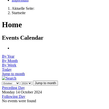
By Year
By Month
By Week
Today
Jump to month
Jump to month
Preceding Day
Monday 14 October 2024
Following Day
No events were found
Wir benutzen Cookies
Wir nutzen Cookies auf unserer Website. Einige von ihnen sind
essenziell für den Betrieb der Seite, während andere uns helfen, diese
Website und die Nutzererfahrung zu verbessern (Tracking Cookies).
Sie können selbst entscheiden, ob Sie die Cookies zulassen möchten.
Bitte beachten Sie, dass bei einer Ablehnung womöglich nicht mehr
alle Funktionalitäten der Seite zur Verfügung stehen.
Akzeptieren
Ablehnen