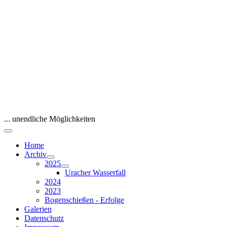
... unendliche Möglichkeiten
Home
Archiv
2025
Uracher Wasserfall
2024
2023
Bogenschießen - Erfolge
Galerien
Datenschutz
Impressum
Aktuelle Seite:
Startseite
Home
Events Calendar